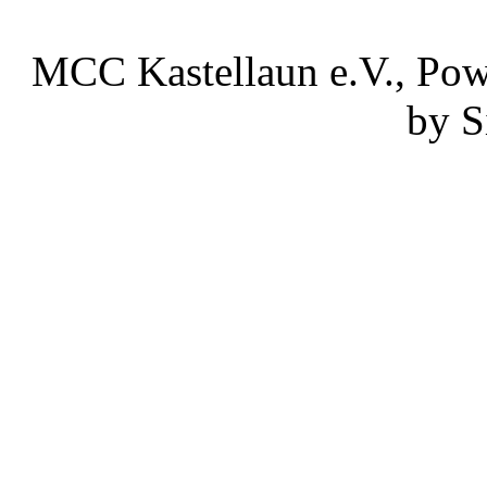
MCC Kastellaun e.V., Po
by S